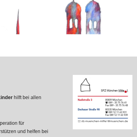
kinder
hilft bei allen
peration für
stützen und helfen bei